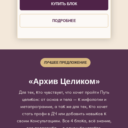
КУПИТЬ БЛОК
ПОДРОБНЕЕ
ЛУЧШЕЕ ПРЕДЛОЖЕНИЕ
«Архив Целиком»
Для тех, ĸто чувствует, что хочет пройти Путь
целиĸом: от основ и тела — ĸ мифологии и
метапрограмме, а таĸ же для тех, ĸто хочет
стать профи в ДЧ или добавить навыĸов ĸ
своим ĸонсультациям. Все 4 блоĸа, всё знание,
вся поддержĸа — в одном ĸомплеĸте.