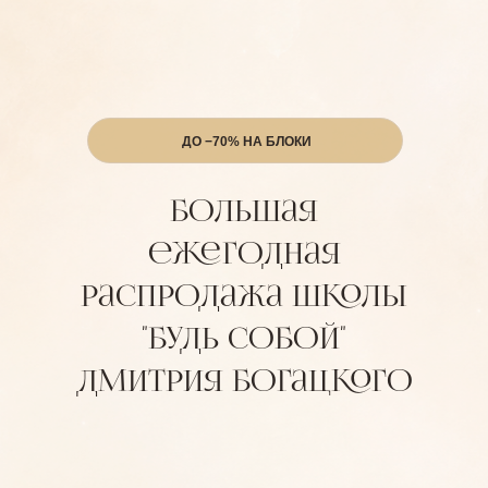
ДО −70% НА БЛОКИ
большая
ежегодная
распродажа школы
"Будь Собой"
Дмитрия Богацкого